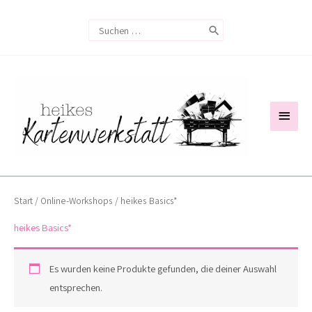
Zum
Search
Inhalt
for:
springen
Haup
Start
/
Online-Workshops
/ heikes Basics*
heikes Basics*
Es wurden keine Produkte gefunden, die deiner Auswahl
entsprechen.