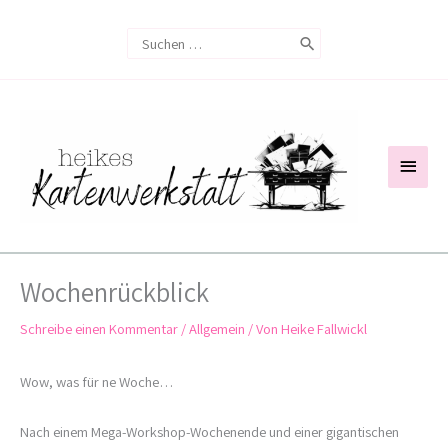
Zum
Search
Inhalt
for:
springen
Haup
Wochenrückblick
Schreibe einen Kommentar
/
Allgemein
/ Von
Heike Fallwickl
Wow, was für ne Woche…
Nach einem Mega-Workshop-Wochenende und einer gigantischen