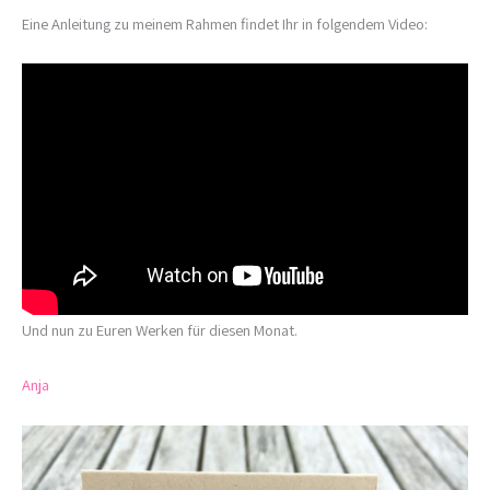
Eine Anleitung zu meinem Rahmen findet Ihr in folgendem Video:
Und nun zu Euren Werken für diesen Monat.
Anja