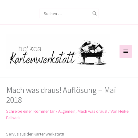
Zum
Search
Inhalt
for:
springen
Haup
Mach was draus! Auflösung – Mai
2018
Schreibe einen Kommentar
/
Allgemein
,
Mach was draus!
/ Von
Heike
Fallwickl
Servus aus der Kartenwerkstatt!