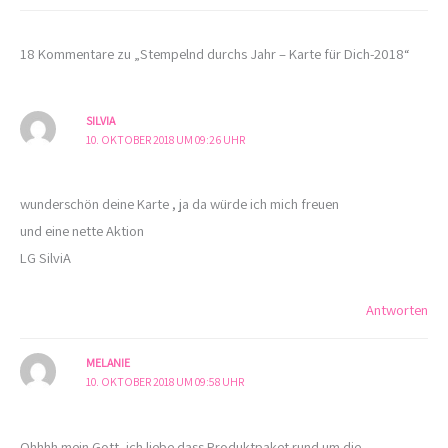
18 Kommentare zu „Stempelnd durchs Jahr – Karte für Dich-2018“
SILVIA
10. OKTOBER 2018 UM 09:26 UHR
wunderschön deine Karte , ja da würde ich mich freuen
und eine nette Aktion
LG SilviA
Antworten
MELANIE
10. OKTOBER 2018 UM 09:58 UHR
Ohhhh mein Gott, ich liebe dass Produktpaket rund um die