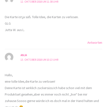
12. OKTOBER 2018 UM 11:38 UHR
Die Karte ist ja süß. Tolle Idee, die Karten zu verlosen.
GLG
Jutta W. aus L.
Antworten
ANJA
13. OKTOBER 2018 UM 10:13 UHR
Hallo,
eine tolle Idee,die Karte zu verlosen!
Deine Karte ist wirklich zuckersüss.Ich habe schon viel mit dem
Produktset gesehen,aber es immer noch nicht „live“ bei mir
zuhause.Soooo gerne würde ich es doch mal in der Hand halten und