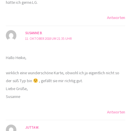
hätte ich gerne.LG.
Antworten
SUSANNE B.
11. OKTOBER 2018 UM 21:35 UHR
Hallo Heike,
wirklich eine wunderschöne Karte, obwohl ich ja eigentlich nicht so
der süß Typ bin
, gefällt sie mir richtig gut.
Liebe Grüße,
Susanne
Antworten
JUTTA W.