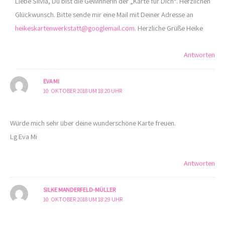
Liebe Silvia, Du bist die Gewinnerin der „Karte für Dich“. Herzlichen
Glückwunsch. Bitte sende mir eine Mail mit Deiner Adresse an
heikeskartenwerkstatt@googlemail.com
. Herzliche Grüße Heike
Antworten
EVA MI
10. OKTOBER 2018 UM 18:20 UHR
Würde mich sehr über deine wunderschöne Karte freuen.
Lg Eva Mi
Antworten
SILKE MANDERFELD-MÜLLER
10. OKTOBER 2018 UM 18:29 UHR