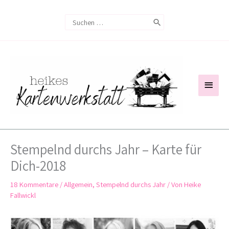
Zum
Search
Inhalt
for:
springen
Haup
Stempelnd durchs Jahr – Karte für
Dich-2018
18 Kommentare
/
Allgemein
,
Stempelnd durchs Jahr
/ Von
Heike
Fallwickl