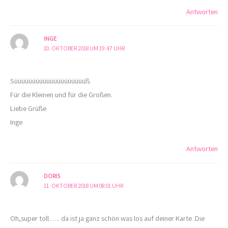
Antworten
INGE
10. OKTOBER 2018 UM 19:47 UHR
Süüüüüüüüüüüüüüüüüüüüß.
Für die Kleinen und für die Großen.
Liebe Grüße
Inge
Antworten
DORIS
11. OKTOBER 2018 UM 08:01 UHR
Oh,super toll….. da ist ja ganz schön was los auf deiner Karte .Die