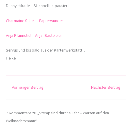
Danny
Hikade
–
Stempeltier
pausiert
Charmaine S
c
hell
–
Papierwunder
Anja
Pfannstiel
– Anja
–
Basteleien
Servus und bis bald aus der Kartenwerkstatt…
Heike
←
Vorheriger Beitrag
Nächster Beitrag
→
7 Kommentare zu „Stempelnd durchs Jahr – Warten auf den
Weihnachtsmann“