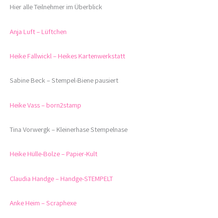
Hier alle Teilnehmer im Überblick
Anja Luft – Lüftchen
Heike Fallwickl – Heikes Kartenwerkstatt
Sabine Beck – Stempel-Biene
pausiert
Heike
Vass
– born2stamp
Tina
Vorwergk
–
Kleinerhase
Stempelnase
Heike Hülle-Bolze – Papier-Kult
Claudia
Handge
–
Handge
-STEMPELT
Anke Heim
–
Scraphexe