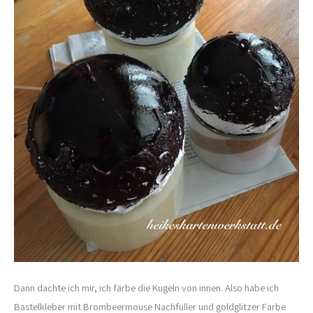
Dann dachte ich mir, ich färbe die Kugeln von innen. Also habe ich
Bastelkleber mit Brombeermouse Nachfüller und goldglitzer Farbe