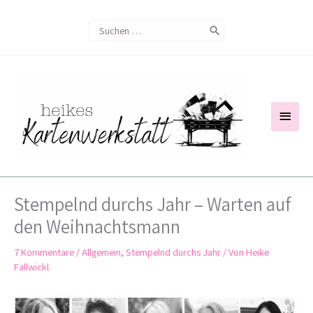
Zum
Search
Inhalt
for:
springen
Haup
Stempelnd durchs Jahr – Warten auf
den Weihnachtsmann
7 Kommentare
/
Allgemein
,
Stempelnd durchs Jahr
/ Von
Heike
Fallwickl