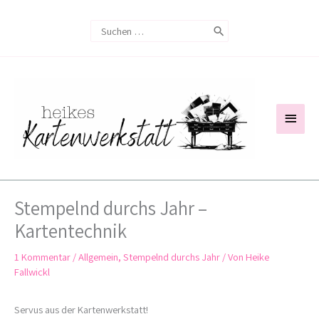
Zum
Search
Inhalt
for:
springen
Haup
Stempelnd durchs Jahr –
Kartentechnik
1 Kommentar
/
Allgemein
,
Stempelnd durchs Jahr
/ Von
Heike
Fallwickl
Servus aus der Kartenwerkstatt!