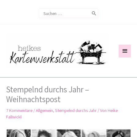
Zum
Search
Inhalt
for:
springen
Haup
Stempelnd durchs Jahr –
Weihnachtspost
7 Kommentare
/
Allgemein
,
Stempelnd durchs Jahr
/ Von
Heike
Fallwickl