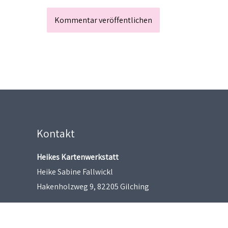
Kontakt
Heikes Kartenwerkstatt
Heike Sabine Fallwickl
Hakenholzweg 9, 82205 Gilching
heikeskartenwerkstatt@gmx.de