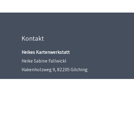
Kontakt
Heikes Kartenwerkstatt
Heike Sabine Fallwickl
Hakenholzweg 9, 82205 Gilching
heikeskartenwerkstatt@gmx.de