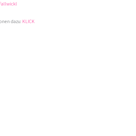
Fallwickl
tionen dazu:
KLICK