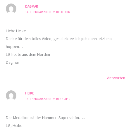
DAGMAR
14. FEBRUAR 2013 UM 10:50 UHR
Liebe Heike!
Danke für dein tolles Video, geniale Idee! Ich geh dann jetzt mal
hoppen…
LG heute aus dem Norden
Dagmar
Antworten
HEIKE
14. FEBRUAR 2013 UM 10:56 UHR
Das Medallion ist der Hammer! Superschön…..
LG, Heike