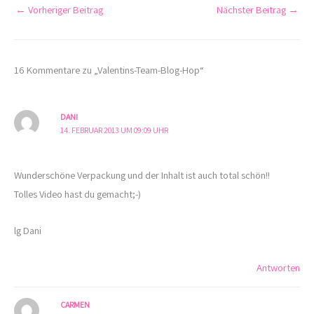
←
Vorheriger Beitrag
Nächster Beitrag
→
16 Kommentare zu „Valentins-Team-Blog-Hop“
DANI
14. FEBRUAR 2013 UM 09:09 UHR
Wunderschöne Verpackung und der Inhalt ist auch total schön!!
Tolles Video hast du gemacht;-)
lg Dani
Antworten
CARMEN