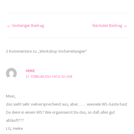
←
Vorheriger Beitrag
Nächster Beitrag
→
2 Kommentare zu „Workshop Vorbereitungen“
HEIKE
27. FEBRUAR 2013 UM 11:42 UHR
Moin,
das sieht sehr vielversprechend aus, aber……wieviele WS-Gäste hast
Du denn in einem WS? Wie organisierst Du das, so daß alles gut
abläuft???
LG, Heike