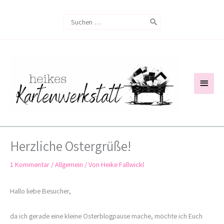
Zum
Search
Inhalt
for:
springen
Haup
Herzliche Ostergrüße!
1 Kommentar
/
Allgemein
/ Von
Heike Fallwickl
Hallo liebe Besucher,
da ich gerade eine kleine Osterblogpause mache, möchte ich Euch