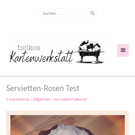
Zum
Search
Inhalt
for:
springen
Haup
Servietten-Rosen Test
1 Kommentar
/
Allgemein
/ Von
Heike Fallwickl