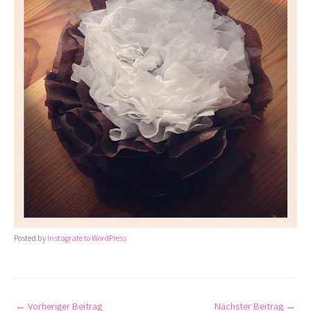
Posted by
Instagrate to WordPress
←
Vorheriger Beitrag
Nächster Beitrag
→