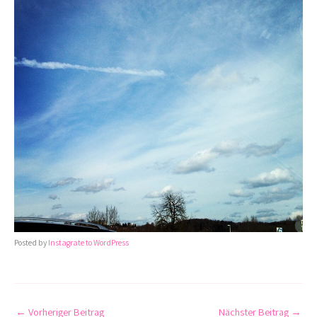
Posted by
Instagrate to WordPress
←
Vorheriger Beitrag
Nächster Beitrag
→