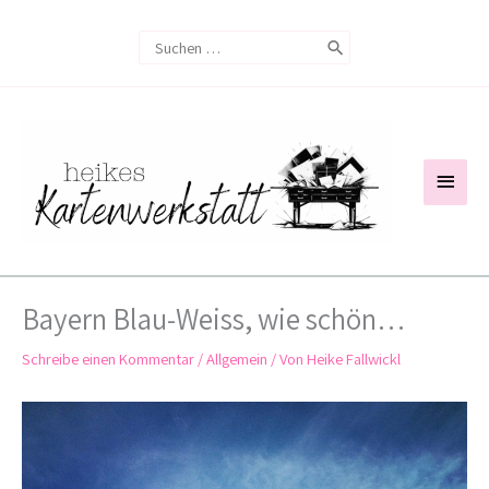
Zum
Search
Inhalt
for:
springen
Haup
Bayern Blau-Weiss, wie schön…
Schreibe einen Kommentar
/
Allgemein
/ Von
Heike Fallwickl