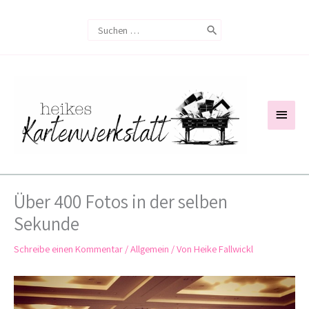
Zum
Search
Inhalt
for:
springen
Haup
Über 400 Fotos in der selben
Sekunde
Schreibe einen Kommentar
/
Allgemein
/ Von
Heike Fallwickl