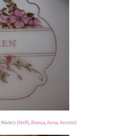
 Mädels (
Steffi
,
Bianca
,
Anna
,
Kerstin
)