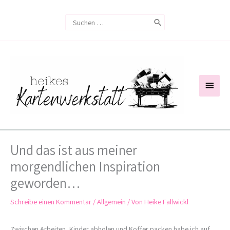
Zum
Search
Inhalt
for:
springen
Haup
Und das ist aus meiner
morgendlichen Inspiration
geworden…
Schreibe einen Kommentar
/
Allgemein
/ Von
Heike Fallwickl
Zwischen Arbeiten, Kinder abholen und Koffer packen habe ich auf