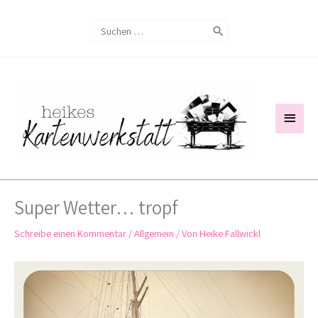
Zum
Search
Inhalt
for:
springen
Haup
Super Wetter… tropf
Schreibe einen Kommentar
/
Allgemein
/ Von
Heike Fallwickl