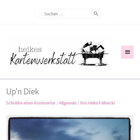
Zum
Search
Inhalt
for:
springen
Haup
Up'n Diek
Schreibe einen Kommentar
/
Allgemein
/ Von
Heike Fallwickl