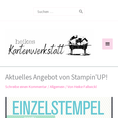
Zum
Search
Inhalt
for:
springen
Haup
Aktuelles Angebot von Stampin'UP!
Schreibe einen Kommentar
/
Allgemein
/ Von
Heike Fallwickl