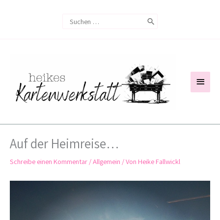
Zum
Search
Inhalt
for:
springen
Haup
Auf der Heimreise…
Schreibe einen Kommentar
/
Allgemein
/ Von
Heike Fallwickl