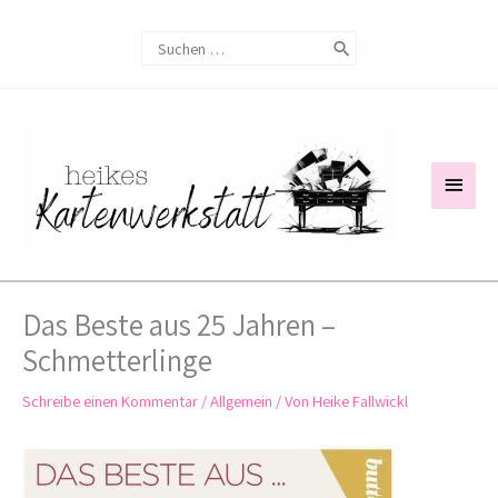
Zum
Search
Inhalt
for:
springen
Haup
Das Beste aus 25 Jahren –
Schmetterlinge
Schreibe einen Kommentar
/
Allgemein
/ Von
Heike Fallwickl