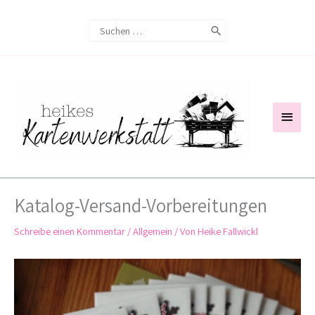
Zum
Search
Inhalt
for:
springen
Haup
Katalog-Versand-Vorbereitungen
Schreibe einen Kommentar
/
Allgemein
/ Von
Heike Fallwickl