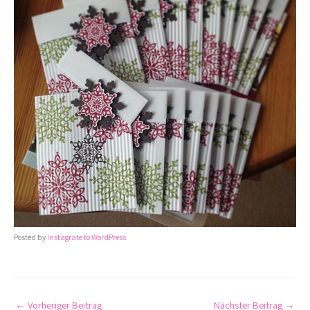
Posted by
Instagrate to WordPress
←
Vorheriger Beitrag
Nächster Beitrag
→