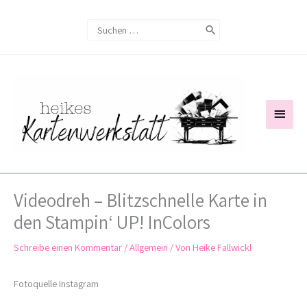
Zum
Search
Inhalt
for:
springen
Haup
Videodreh – Blitzschnelle Karte in
den Stampin‘ UP! InColors
Schreibe einen Kommentar
/
Allgemein
/ Von
Heike Fallwickl
Fotoquelle Instagram