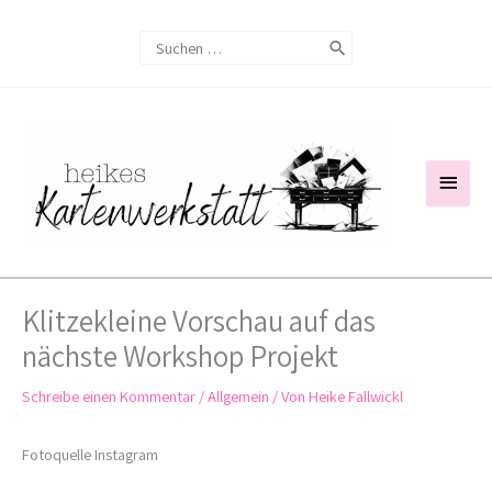
Zum
Search
Inhalt
for:
springen
Haup
Klitzekleine Vorschau auf das
nächste Workshop Projekt
Schreibe einen Kommentar
/
Allgemein
/ Von
Heike Fallwickl
Fotoquelle Instagram