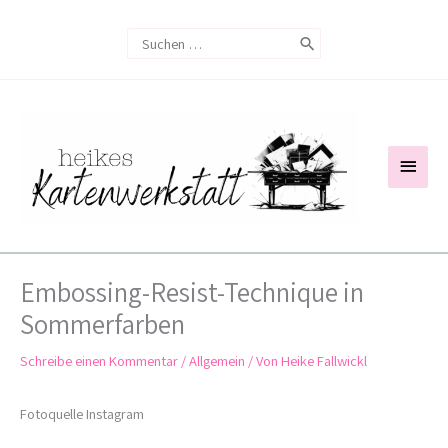
Zum
Search
Inhalt
for:
springen
Haup
Embossing-Resist-Technique in
Sommerfarben
Schreibe einen Kommentar
/
Allgemein
/ Von
Heike Fallwickl
Fotoquelle Instagram