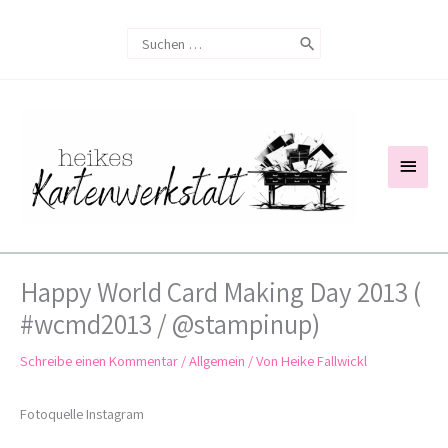
Zum
Search
Inhalt
for:
springen
Haup
Happy World Card Making Day 2013 (
#wcmd2013 / @stampinup)
Schreibe einen Kommentar
/
Allgemein
/ Von
Heike Fallwickl
Fotoquelle Instagram