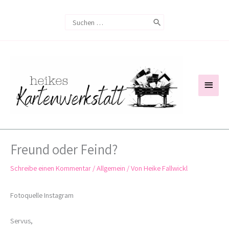
Zum
Search
Inhalt
for:
springen
Haup
Freund oder Feind?
Schreibe einen Kommentar
/
Allgemein
/ Von
Heike Fallwickl
Fotoquelle Instagram
Servus,