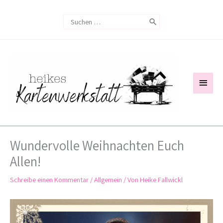
Zum
Search
Inhalt
for:
springen
Haup
Wundervolle Weihnachten Euch
Allen!
Schreibe einen Kommentar
/
Allgemein
/ Von
Heike Fallwickl