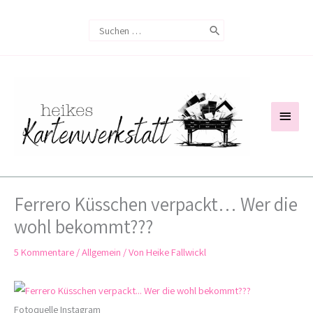
Zum
Search
Inhalt
for:
springen
Haup
Ferrero Küsschen verpackt… Wer die
wohl bekommt???
5 Kommentare
/
Allgemein
/ Von
Heike Fallwickl
Fotoquelle Instagram