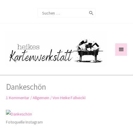
Zum
Search
Inhalt
for:
springen
Haup
Dankeschön
1 Kommentar
/
Allgemein
/ Von
Heike Fallwickl
Fotoquelle Instagram