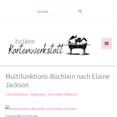
Zum
Search
Inhalt
for:
springen
Haup
Multifunktions-Büchlein nach Elaine
Jackson
2 Kommentare
/
Allgemein
/ Von
Heike Fallwickl
Fotoquelle Instagram