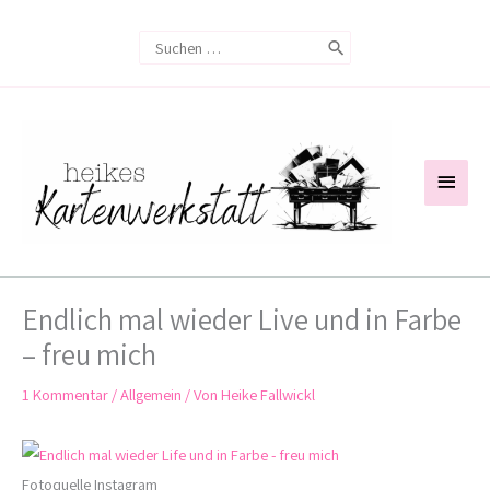
Zum
Search
Inhalt
for:
springen
Haup
Endlich mal wieder Live und in Farbe
– freu mich
1 Kommentar
/
Allgemein
/ Von
Heike Fallwickl
Fotoquelle Instagram