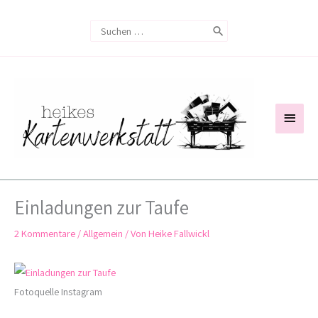
Zum
Search
Inhalt
for:
springen
Haup
Einladungen zur Taufe
2 Kommentare
/
Allgemein
/ Von
Heike Fallwickl
Fotoquelle Instagram