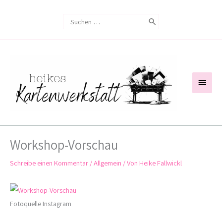
Zum
Search
Inhalt
for:
springen
Haup
Workshop-Vorschau
Schreibe einen Kommentar
/
Allgemein
/ Von
Heike Fallwickl
Fotoquelle Instagram