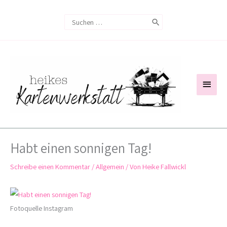
Zum
Search
Inhalt
for:
springen
Haup
Habt einen sonnigen Tag!
Schreibe einen Kommentar
/
Allgemein
/ Von
Heike Fallwickl
Fotoquelle Instagram