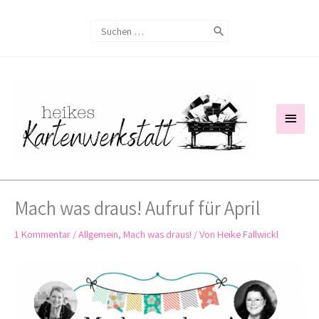
Zum
Search
Inhalt
for:
springen
Haup
Mach was draus! Aufruf für April
1 Kommentar
/
Allgemein
,
Mach was draus!
/ Von
Heike Fallwickl