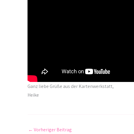
Ganz liebe Grüße aus der Kartenwerkstatt,
Heike
←
Vorheriger Beitrag