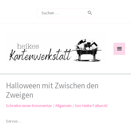
Zum
Search
Inhalt
for:
springen
Haup
Halloween mit Zwischen den
Zweigen
Schreibe einen Kommentar
/
Allgemein
/ Von
Heike Fallwickl
Servus…