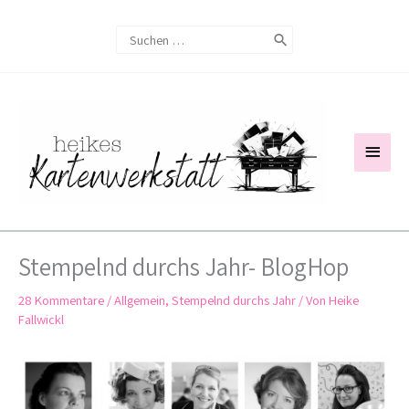
Zum
Search
Inhalt
for:
springen
Haup
Stempelnd durchs Jahr- BlogHop
28 Kommentare
/
Allgemein
,
Stempelnd durchs Jahr
/ Von
Heike
Fallwickl