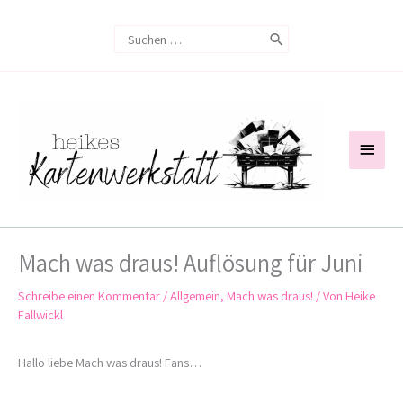
Zum
Search
Inhalt
for:
springen
Haup
Mach was draus! Auflösung für Juni
Schreibe einen Kommentar
/
Allgemein
,
Mach was draus!
/ Von
Heike
Fallwickl
Hallo liebe Mach was draus! Fans…