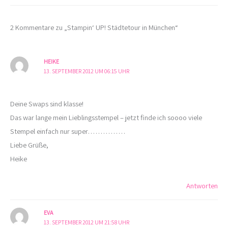
2 Kommentare zu „Stampin‘ UP! Städtetour in München“
HEIKE
13. SEPTEMBER 2012 UM 06:15 UHR
Deine Swaps sind klasse!
Das war lange mein Lieblingsstempel – jetzt finde ich soooo viele
Stempel einfach nur super……………
Liebe Grüße,
Heike
Antworten
EVA
13. SEPTEMBER 2012 UM 21:58 UHR