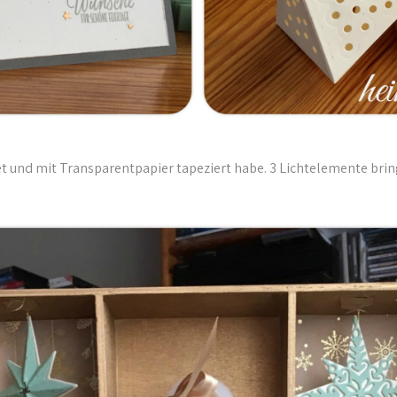
det und mit Transparentpapier tapeziert habe. 3 Lichtelemente bri