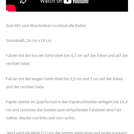
Zum Mit- und Abschreiben nochmal alle Daten:
Grundmaß: 26 cm x 19 cm
Falzen mit der kurzen Seite oben bei 4,7 cm auf der linken und auf der
rechten Seite.
Falzen mit der langen Seite oben bei 3,5 cm und 7 cm auf der linken
und der rechten Seite.
Papier wieder im Querformat in den Papierschneider einlegen bei 10,4
cm und zwischen den beiden querverlaufenden Falzlinien eine Falz
ziehen. Wieder von links und von rechts.
Jetzt wird die Mitte (13 cm) der langen Seite oben und unten markiert.