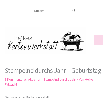
Zum
Search
Inhalt
for:
springen
Haup
Stempelnd durchs Jahr – Geburtstag
3 Kommentare
/
Allgemein
,
Stempelnd durchs Jahr
/ Von
Heike
Fallwickl
Servus aus der Kartenwerkstatt…