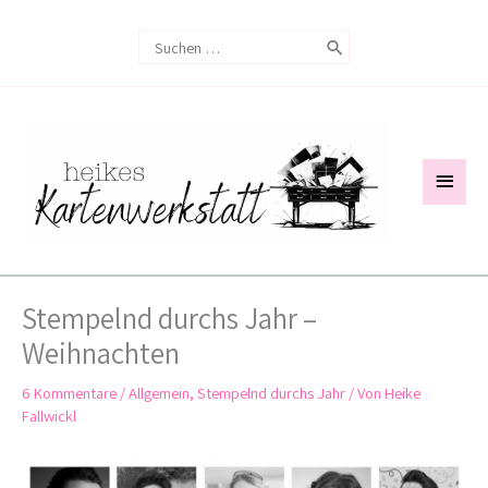
Zum
Search
Inhalt
for:
springen
Haup
Stempelnd durchs Jahr –
Weihnachten
6 Kommentare
/
Allgemein
,
Stempelnd durchs Jahr
/ Von
Heike
Fallwickl