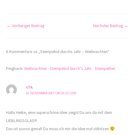
←
Vorheriger Beitrag
Nächster Beitrag
→
6 Kommentare zu „Stempelnd durchs Jahr – Weihnachten“
Pingback:
Weihnachten - Stempelnd durch's Jahr - Stempeltier
UTA.
10. NOVEMBER 2017 UM 20:23 UHR
Hallo Heike, eine superschöne Idee zeigst Du uns da mit dem
LIEBLINGSGLAS!!!
Das ist soooo genial! Da muss ich mir die Idee mal stibitzen