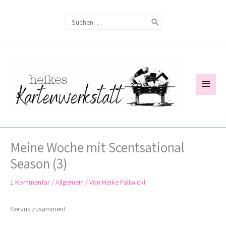
Zum
Search
Inhalt
for:
springen
Haup
Meine Woche mit Scentsational
Season (3)
1 Kommentar
/
Allgemein
/ Von
Heike Fallwickl
Servus zusammen!