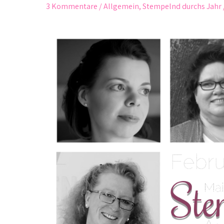
3 Kommentare
/
Allgemein
,
Stempelnd durchs Jahr