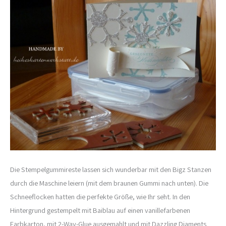
Die Stempelgummireste lassen sich wunderbar mit den Bigz Stanzen
durch die Maschine leiern (mit dem braunen Gummi nach unten). Die
Schneeflocken hatten die perfekte Größe, wie Ihr seht. In den
Hintergrund gestempelt mit Baiblau auf einen vanillefarbenen
Farbkarton, mit 2-Way-Glue ausgemahlt und mit Dazzling Diaments