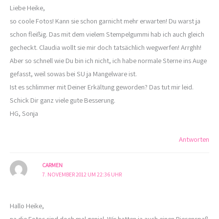
Liebe Heike,
so coole Fotos! Kann sie schon garnicht mehr erwarten! Du warst ja
schon fleißig. Das mit dem vielem Stempelgummi hab ich auch gleich
gecheckt. Claudia wollt sie mir doch tatsächlich wegwerfen! Arrghh!
Aber so schnell wie Du bin ich nicht, ich habe normale Sterne ins Auge
gefasst, weil sowas bei SU ja Mangelware ist.
Ist es schlimmer mit Deiner Erkältung geworden? Das tut mir leid.
Schick Dir ganz viele gute Besserung.
HG, Sonja
Antworten
CARMEN
7. NOVEMBER 2012 UM 22:36 UHR
Hallo Heike,
na die Fotos sind doch mal genial. Wir hatten ja auch einen Riesenspaß