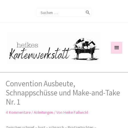
Zum
Search
Inhalt
for:
springen
Haup
Convention Ausbeute,
Schnappschüsse und Make-and-Take
Nr. 1
4 Kommentare
/
Anleitungen
/ Von
Heike Fallwickl
Zwischen schnief – hust – schnarch – Brotzeitrichten –