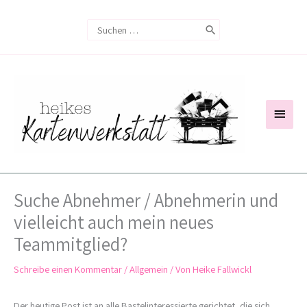
Zum
Search
Inhalt
for:
springen
Haup
Suche Abnehmer / Abnehmerin und
vielleicht auch mein neues
Teammitglied?
Schreibe einen Kommentar
/
Allgemein
/ Von
Heike Fallwickl
Der heutige Post ist an alle Bastelinteressierte gerichtet, die sich