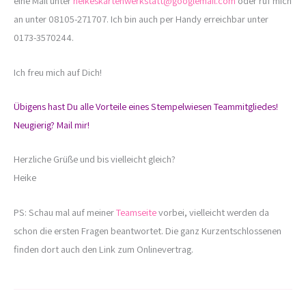
eine Mail unter
heikeskartenwerkstatt@googlemail.com
oder ruf mich
an unter 08105-271707. Ich bin auch per Handy erreichbar unter
0173-3570244.
Ich freu mich auf Dich!
Übigens hast Du alle Vorteile eines Stempelwiesen Teammitgliedes!
Neugierig? Mail mir!
Herzliche Grüße und bis vielleicht gleich?
Heike
PS: Schau mal auf meiner
Teamseite
vorbei, vielleicht werden da
schon die ersten Fragen beantwortet. Die ganz Kurzentschlossenen
finden dort auch den Link zum Onlinevertrag.