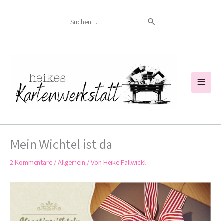
Zum
Search
Inhalt
for:
springen
Haup
Mein Wichtel ist da
2 Kommentare
/
Allgemein
/ Von
Heike Fallwickl